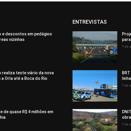
ENTREVISTAS
ão e descontos em pedágios
Proj
eas vizinhas
para
7 de 
realiza teste viário da nova
BRT 
 a Orla até a Boca do Rio
linh
7 de 
te de quase R$ 4 milhões em
DNIT
hia
obra
7 de 