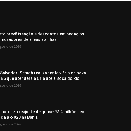
eto prevê isenção e descontos em pedágios
 moradores de áreas vizinhas
agosto de 2026
Salvador: Semob realiza teste viário da nova
a B6 que atenderá a Orla até a Boca do Rio
agosto de 2026
 autoriza reajuste de quase R$ 4 milhões em
 da BR-020 na Bahia
agosto de 2026