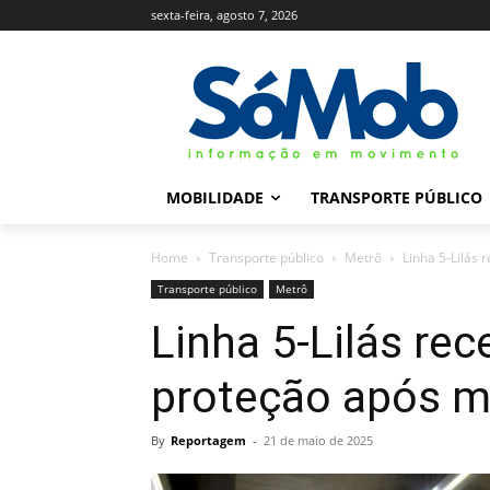
sexta-feira, agosto 7, 2026
MOBILIDADE
TRANSPORTE PÚBLICO
Home
Transporte público
Metrô
Linha 5-Lilás
Transporte público
Metrô
Linha 5-Lilás rec
proteção após m
By
Reportagem
-
21 de maio de 2025