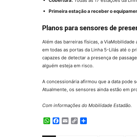
Cobertura:
Todas as 17 estações da Linh
Primeira estação a receber o equipame
Planos para sensores de prese
Além das barreiras físicas, a ViaMobilidad
em todas as portas da Linha 5-Lilás até o p
capazes de detectar a presença de passage
alguém esteja em risco.
A concessionária afirmou que a data pode s
Atualmente, os sensores ainda estão em pr
Com informações do Mobilidade Estadão.
WhatsApp
Facebook
Email
Copy
Share
Link