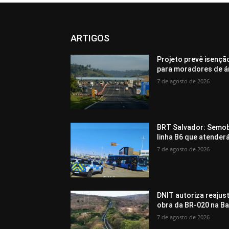
ARTIGOS
Projeto prevê isenç
para moradores de ár
7 de agosto de 2026
BRT Salvador: Semob 
linha B6 que atenderá
7 de agosto de 2026
DNIT autoriza reajus
obra da BR-020 na Ba
7 de agosto de 2026