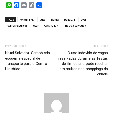
WhatsApp
Facebook
Email
Copy
Share
Link
TAGS
70 mil BYD
auto
Bahia
buzu071
byd
carros eletricos
ecar
GARAGE071
noticia salvador
Previous article
Next article
Natal Salvador: Semob cria
O uso indevido de vagas
esquema especial de
reservadas durante as festas
transporte para o Centro
de fim de ano pode resultar
Histórico
em multas nos shoppings da
cidade