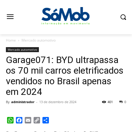
Home
Mercado automotivo
Mercado automotivo
Garage071: BYD ultrapassa
os 70 mil carros eletrificados
vendidos no Brasil apenas
em 2024
By
administrador
-
13 de dezembro de 2024
401
0
WhatsApp
Facebook
Email
Copy
Share
Link