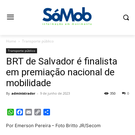
Home
Transporte público
Transporte público
BRT de Salvador é finalista
em premiação nacional de
mobilidade
By
administrador
-
9 de junho de 2023
350
0
WhatsApp
Facebook
Email
Copy
Share
Link
Por Emerson Pereira – Foto Britto JR/Secom