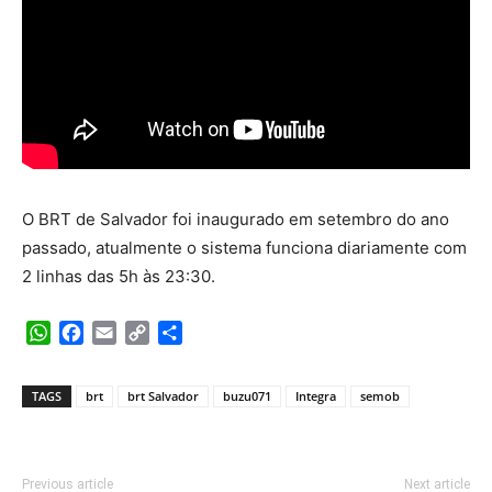
O BRT de Salvador foi inaugurado em setembro do ano
passado, atualmente o sistema funciona diariamente com
2 linhas das 5h às 23:30.
WhatsApp
Facebook
Email
Copy
Share
Link
TAGS
brt
brt Salvador
buzu071
Integra
semob
Previous article
Next article