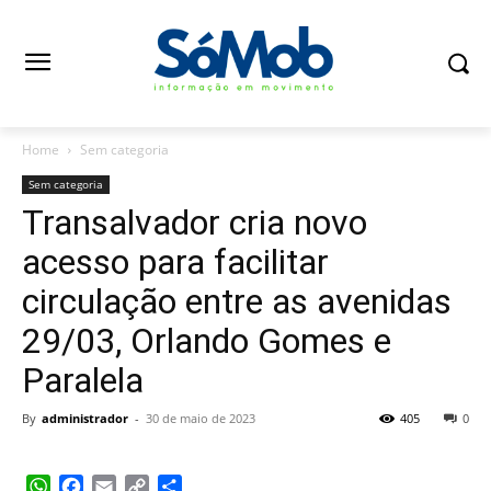
Home
Sem categoria
Sem categoria
Transalvador cria novo
acesso para facilitar
circulação entre as avenidas
29/03, Orlando Gomes e
Paralela
By
administrador
-
30 de maio de 2023
405
0
WhatsApp
Facebook
Email
Copy
Share