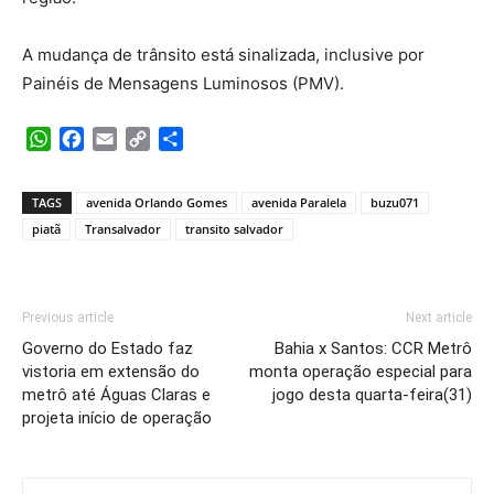
A mudança de trânsito está sinalizada, inclusive por
Painéis de Mensagens Luminosos (PMV).
WhatsApp
Facebook
Email
Copy
Share
Link
TAGS
avenida Orlando Gomes
avenida Paralela
buzu071
piatã
Transalvador
transito salvador
Previous article
Next article
Governo do Estado faz
Bahia x Santos: CCR Metrô
vistoria em extensão do
monta operação especial para
metrô até Águas Claras e
jogo desta quarta-feira(31)
projeta início de operação