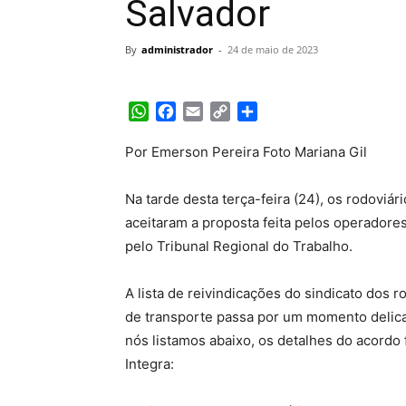
Salvador
By
administrador
-
24 de maio de 2023
WhatsApp
Facebook
Email
Copy
Share
Link
Por Emerson Pereira Foto Mariana Gil
Na tarde desta terça-feira (24), os rodoviá
aceitaram a proposta feita pelos operadore
pelo Tribunal Regional do Trabalho.
A lista de reivindicações do sindicato dos 
de transporte passa por um momento delica
nós listamos abaixo, os detalhes do acordo
Integra: