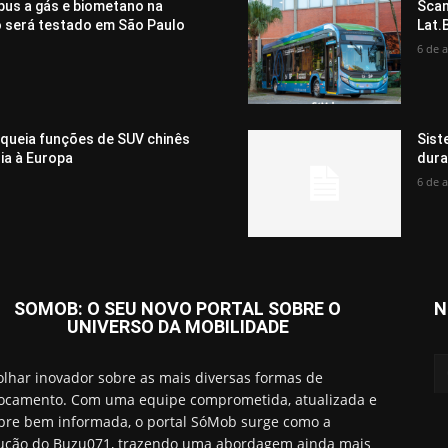
bus a gás e biometano na
Scan
o será testado em São Paulo
Lat.
6 de 
oqueia funções de SUV chinês
Sist
ia à Europa
dura
6 de 
SOMOB: O SEU NOVO PORTAL SOBRE O
N
UNIVERSO DA MOBILIDADE
lhar inovador sobre as mais diversas formas de
ocamento. Com uma equipe comprometida, atualizada e
re bem informada, o portal SóMob surge como a
ução do Buzu071, trazendo uma abordagem ainda mais