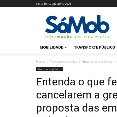
sexta-feira, agosto 7, 2026
MOBILIDADE
TRANSPORTE PÚBLICO
Home
Transporte público
Entenda o que fez os ro
Transporte público
Entenda o que fe
cancelarem a gre
proposta das em