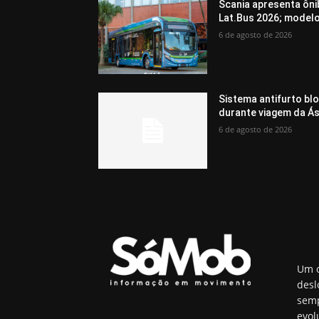
Scania apresenta ôni
Lat.Bus 2026; model
6 de agosto de 2026
Sistema antifurto bl
durante viagem da Ás
6 de agosto de 2026
Um o
desl
semp
evol