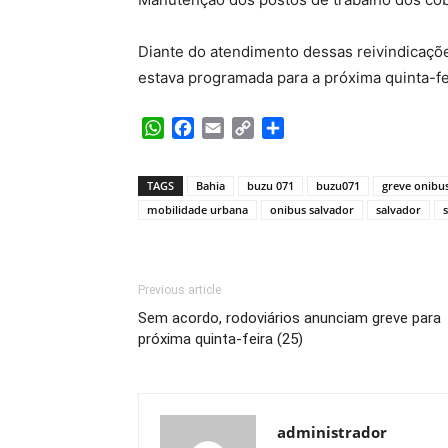
Diante do atendimento dessas reivindicaçõe
estava programada para a próxima quinta-fei
WhatsApp
Facebook
Email
Copy
Share
Link
TAGS
Bahia
buzu 071
buzu071
greve onibu
mobilidade urbana
onibus salvador
salvador
Previous article
Sem acordo, rodoviários anunciam greve para
próxima quinta-feira (25)
administrador