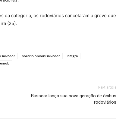
s da categoria, os rodoviários cancelaram a greve que
ra (25).
s salvador
horario onibus salvador
Integra
semob
Next article
Busscar lança sua nova geração de ônibus
rodoviários