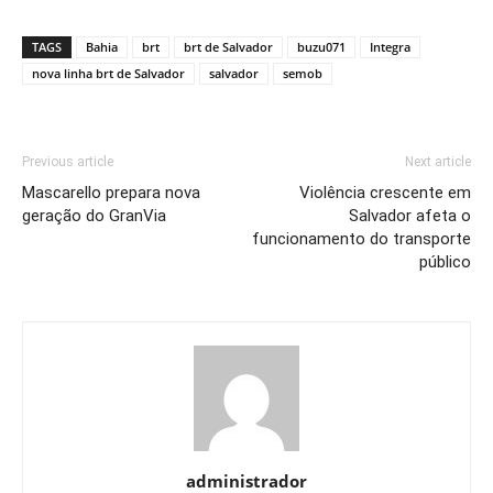
Link
TAGS
Bahia
brt
brt de Salvador
buzu071
Integra
nova linha brt de Salvador
salvador
semob
Previous article
Next article
Mascarello prepara nova
Violência crescente em
geração do GranVia
Salvador afeta o
funcionamento do transporte
público
administrador