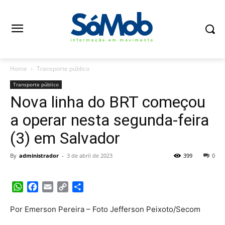
Home
Transporte público
Transporte público
Nova linha do BRT começou
a operar nesta segunda-feira
(3) em Salvador
By
administrador
-
3 de abril de 2023
399
0
WhatsApp
Facebook
Email
Copy
Share
Link
Por Emerson Pereira – Foto Jefferson Peixoto/Secom