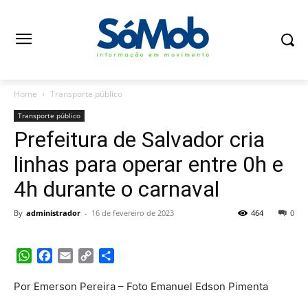
Home
Transporte público
Transporte público
Prefeitura de Salvador cria
linhas para operar entre 0h e
4h durante o carnaval
By
administrador
-
16 de fevereiro de 2023
464
0
WhatsApp
Facebook
Email
Copy
Share
Link
Por Emerson Pereira – Foto Emanuel Edson Pimenta