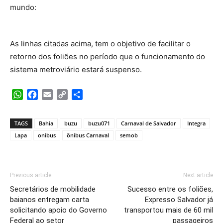
mundo:
As linhas citadas acima, tem o objetivo de facilitar o
retorno dos foliões no período que o funcionamento do
sistema metroviário estará suspenso.
WhatsApp
Facebook
Email
Copy
Share
Link
TAGS
Bahia
buzu
buzu071
Carnaval de Salvador
Integra
Lapa
onibus
ônibus Carnaval
semob
Previous article
Next article
Secretários de mobilidade
Sucesso entre os foliões,
baianos entregam carta
Expresso Salvador já
solicitando apoio do Governo
transportou mais de 60 mil
Federal ao setor
passageiros