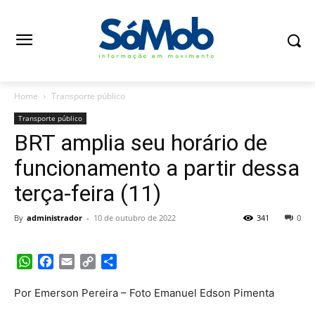
Home
Transporte público
Transporte público
BRT amplia seu horário de
funcionamento a partir dessa
terça-feira (11)
By
administrador
-
10 de outubro de 2022
341
0
WhatsApp
Facebook
Email
Copy
Share
Link
Por Emerson Pereira – Foto Emanuel Edson Pimenta