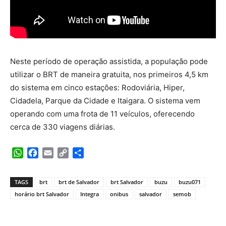
Neste período de operação assistida, a população pode
utilizar o BRT de maneira gratuita, nos primeiros 4,5 km
do sistema em cinco estações: Rodoviária, Hiper,
Cidadela, Parque da Cidade e Itaigara. O sistema vem
operando com uma frota de 11 veículos, oferecendo
cerca de 330 viagens diárias.
WhatsApp
Facebook
Email
Copy
Share
Link
TAGS
brt
brt de Salvador
brt Salvador
buzu
buzu071
horário brt Salvador
Integra
onibus
salvador
semob