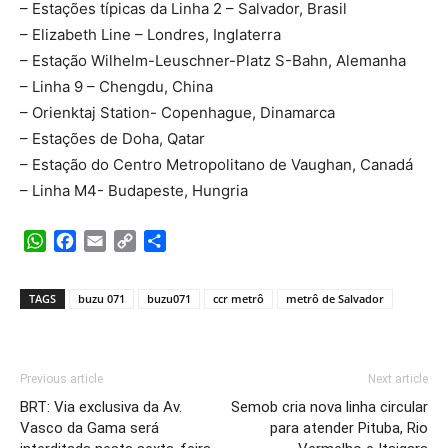
– Estações típicas da Linha 2 – Salvador, Brasil
– Elizabeth Line – Londres, Inglaterra
– Estação Wilhelm-Leuschner-Platz S-Bahn, Alemanha
– Linha 9 – Chengdu, China
– Orienktaj Station- Copenhague, Dinamarca
– Estações de Doha, Qatar
– Estação do Centro Metropolitano de Vaughan, Canadá
– Linha M4- Budapeste, Hungria
WhatsApp
Facebook
Email
Copy
Share
Link
TAGS
buzu 071
buzu071
ccr metrô
metrô de Salvador
Previous article
Next article
BRT: Via exclusiva da Av.
Semob cria nova linha circular
Vasco da Gama será
para atender Pituba, Rio