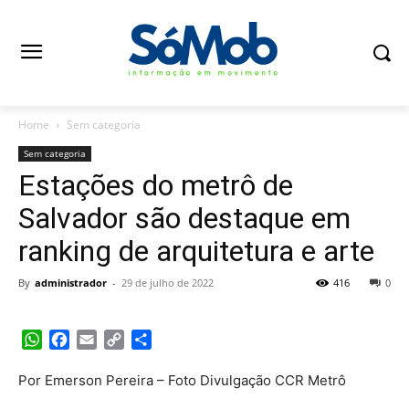
Home
Sem categoria
Sem categoria
Estações do metrô de
Salvador são destaque em
ranking de arquitetura e arte
By
administrador
-
29 de julho de 2022
416
0
WhatsApp
Facebook
Email
Copy
Share
Link
Por Emerson Pereira – Foto Divulgação CCR Metrô