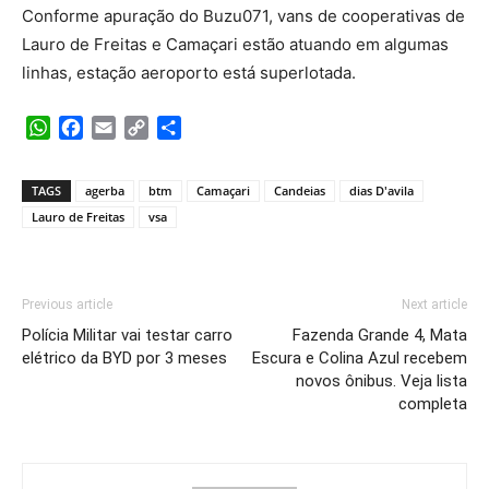
Conforme apuração do Buzu071, vans de cooperativas de
Lauro de Freitas e Camaçari estão atuando em algumas
linhas, estação aeroporto está superlotada.
WhatsApp
Facebook
Email
Copy
Share
Link
TAGS
agerba
btm
Camaçari
Candeias
dias D'avila
Lauro de Freitas
vsa
Previous article
Next article
Polícia Militar vai testar carro
Fazenda Grande 4, Mata
elétrico da BYD por 3 meses
Escura e Colina Azul recebem
novos ônibus. Veja lista
completa