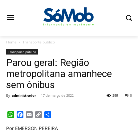
Home
Transporte público
Transporte público
Parou geral: Região
metropolitana amanhece
sem ônibus
By
administrador
-
17 de março de 2022
399
0
WhatsApp
Facebook
Email
Copy
Share
Link
Por EMERSON PEREIRA