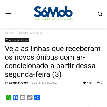
Home
Transporte público
Transporte público
Veja as linhas que receberam
os novos ônibus com ar-
condicionado a partir dessa
segunda-feira (3)
By
administrador
-
2 de janeiro de 2022
479
0
WhatsApp
Facebook
Email
Copy
Share
Link