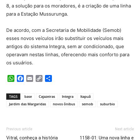
8, a solução para os moradores, é a criação de uma linha
para a Estação Mussurunga.
De acordo, com a Secretaria de Mobilidade (Semob)
esses novos veículos irão substituir os veículos mais
antigos do sistema Integra, sem ar condicionado, que
operavam nestas linhas, oferecendo mais conforto para
os usuários.
WhatsApp
Facebook
Email
Copy
Share
Link
TAGS
base
Cajazeiras
Integra
Itapuã
Jardim das Margaridas
novos ônibus
semob
suburbio
Previous article
Next article
Vitral, conheça a história
1158-01: Uma nova linha e