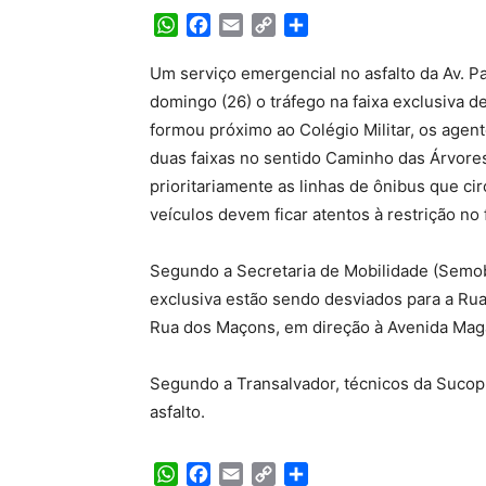
WhatsApp
Facebook
Email
Copy
Share
Link
Um serviço emergencial no asfalto da Av. Pa
domingo (26) o tráfego na faixa exclusiva d
formou próximo ao Colégio Militar, os agent
duas faixas no sentido Caminho das Árvores 
prioritariamente as linhas de ônibus que c
veículos devem ficar atentos à restrição no 
Segundo a Secretaria de Mobilidade (Semob)
exclusiva estão sendo desviados para a Ru
Rua dos Maçons, em direção à Avenida Mag
Segundo a Transalvador, técnicos da Sucop 
asfalto.
WhatsApp
Facebook
Email
Copy
Share