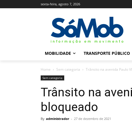
sexta-feira, agosto 7, 2026
MOBILIDADE
TRANSPORTE PÚBLICO
Home
Sem categoria
Trânsito na avenida Paulo V
Sem categoria
Trânsito na aven
bloqueado
By
administrador
-
27 de dezembro de 2021