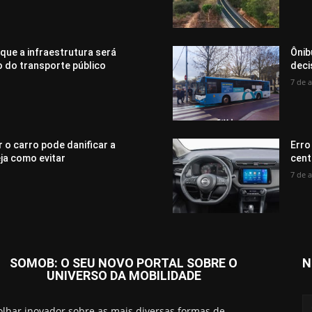
 que a infraestrutura será
Ônib
o do transporte público
deci
7 de 
 o carro pode danificar a
Erro
eja como evitar
cent
7 de 
SOMOB: O SEU NOVO PORTAL SOBRE O
N
UNIVERSO DA MOBILIDADE
lhar inovador sobre as mais diversas formas de