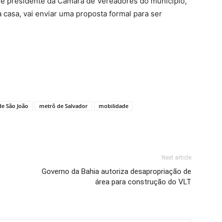
e presidente da Câmara de Vereadores do município,
 casa, vai enviar uma proposta formal para ser
de São João
metrô de Salvador
mobilidade
Next article
Governo da Bahia autoriza desapropriação de
área para construção do VLT