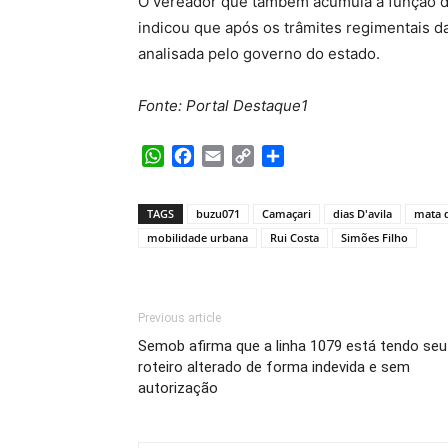
O vereador que também acumula a função d
indicou que após os trâmites regimentais da
analisada pelo governo do estado.
Fonte: Portal Destaque1
WhatsApp
Facebook
Email
Copy
Share
Link
TAGS
buzu071
Camaçari
dias D'avila
mata 
mobilidade urbana
Rui Costa
Simões Filho
Previous article
Semob afirma que a linha 1079 está tendo seu
roteiro alterado de forma indevida e sem
autorização