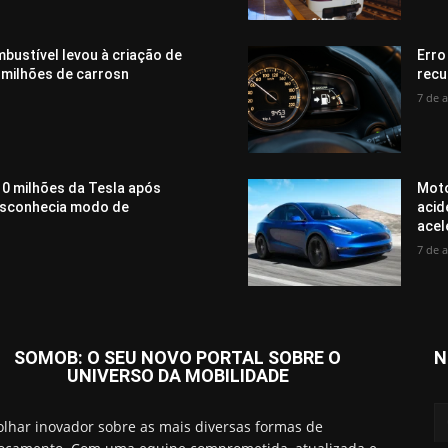
bustível levou à criação de
Erro
 milhões de carrosn
recu
7 de 
0 milhões da Tesla após
Moto
desconhecia modo de
acid
acel
7 de 
SOMOB: O SEU NOVO PORTAL SOBRE O
N
UNIVERSO DA MOBILIDADE
lhar inovador sobre as mais diversas formas de