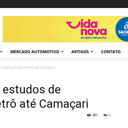
MERCADO AUTOMOTIVO
ARTIGOS
CONTATO
de ampliação do metrô até Camaçari
a estudos de
trô até Camaçari
387
0