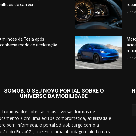
ilhões de carrosn
recu
7 de 
 milhões da Tesla após
Moto
esconhecia modo de aceleração
acid
máx
7 de 
SOMOB: O SEU NOVO PORTAL SOBRE O
N
UNIVERSO DA MOBILIDADE
lhar inovador sobre as mais diversas formas de
ocamento. Com uma equipe comprometida, atualizada e
re bem informada, o portal SóMob surge como a
ução do Buzu071, trazendo uma abordagem ainda mais