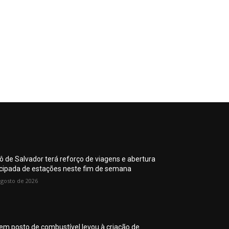
ô de Salvador terá reforço de viagens e abertura
cipada de estações neste fim de semana
agosto de 2026
 em posto de combustível levou à criação de