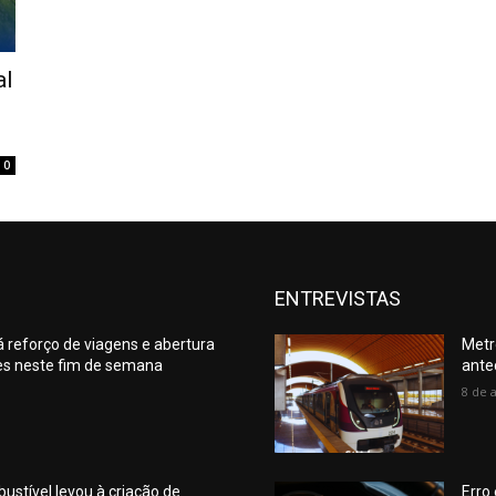
al
0
ENTREVISTAS
á reforço de viagens e abertura
Metr
es neste fim de semana
ante
8 de 
ustível levou à criação de
Erro