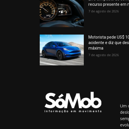
recurso presente em m
7 de agosto de 2026
Motorista pede US$ 10
acidente e diz que d
máxima
7 de agosto de 2026
Um o
desl
semp
evol