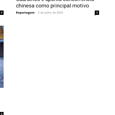
chinesa como principal motivo
Reportagem
-
3 de julho de 2025
0
0
0