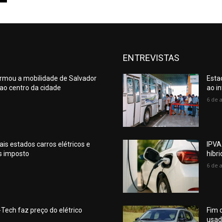
ENTREVISTAS
ormou a mobilidade de Salvador
Esta
a ao centro da cidade
ao in
6 de 
is estados carros elétricos e
IPVA
s imposto
híbr
6 de 
Tech faz preço do elétrico
Fim 
usad