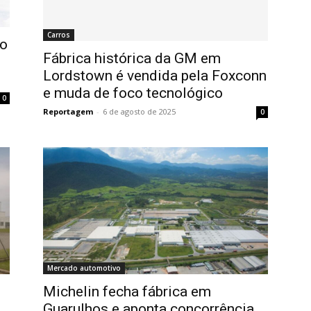
Carros
co
Fábrica histórica da GM em
Lordstown é vendida pela Foxconn
e muda de foco tecnológico
0
Reportagem
-
6 de agosto de 2025
0
Mercado automotivo
Michelin fecha fábrica em
Guarulhos e aponta concorrência