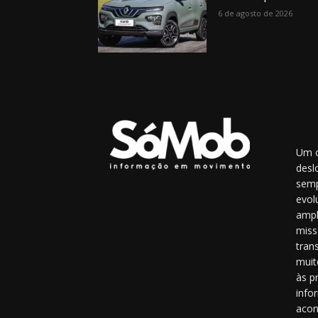
6 de agosto de 2026
Um o
desl
semp
evol
ampl
miss
tran
muit
às p
info
acon