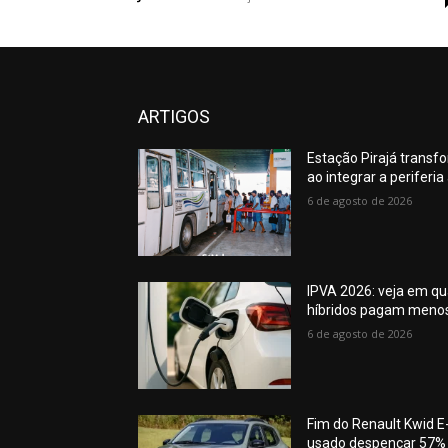
ARTIGOS
Estação Pirajá transf
ao integrar a periferi
6 de agosto de 2026
IPVA 2026: veja em qua
híbridos pagam meno
6 de agosto de 2026
Fim do Renault Kwid E-
usado despencar 57%