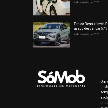
6 de agosto de 2026
Fim do Renault Kwid E-
usado despencar 57%
6 de agosto de 2026
Um o
desl
semp
evol
ampl
miss