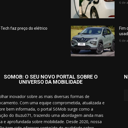
6 de 
Tech faz preço do elétrico
Fim 
usad
6 de 
SOMOB: O SEU NOVO PORTAL SOBRE O
N
UNIVERSO DA MOBILIDADE
lhar inovador sobre as mais diversas formas de
ocamento. Com uma equipe comprometida, atualizada e
re bem informada, o portal SóMob surge como a
ução do Buzu071, trazendo uma abordagem ainda mais
a e aprofundada sobre mobilidade. Desde 2020, nossa
ão tem sido oferecer conteúdo de qualidade sobre