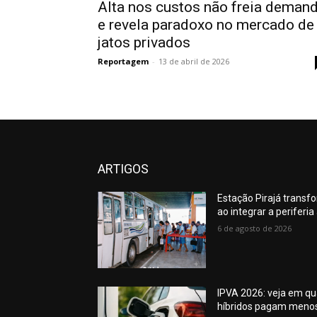
Alta nos custos não freia deman
e revela paradoxo no mercado de
jatos privados
Reportagem
-
13 de abril de 2026
ARTIGOS
Estação Pirajá transf
ao integrar a periferi
6 de agosto de 2026
IPVA 2026: veja em qua
híbridos pagam meno