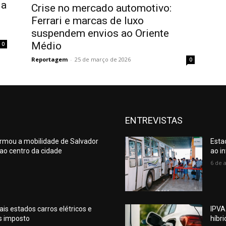
da
Crise no mercado automotivo:
Ferrari e marcas de luxo
suspendem envios ao Oriente
Médio
0
Reportagem
-
25 de março de 2026
0
ENTREVISTAS
ormou a mobilidade de Salvador
Esta
a ao centro da cidade
ao in
6 de 
is estados carros elétricos e
IPVA
s imposto
híbr