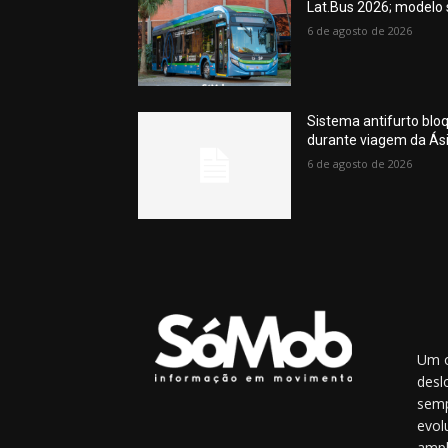
Lat.Bus 2026; modelo
6 de agosto de 2026
Sistema antifurto blo
durante viagem da Ás
6 de agosto de 2026
Um o
desl
semp
evol
ampl