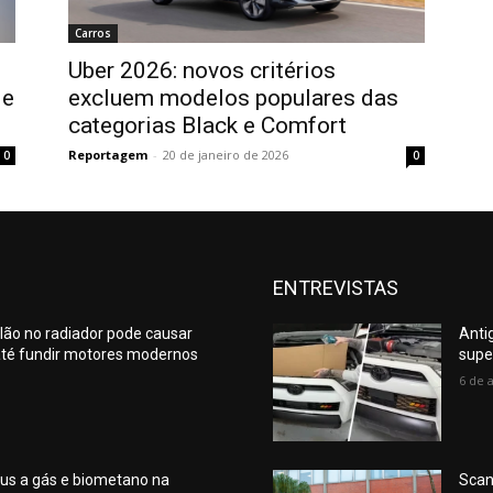
Carros
Uber 2026: novos critérios
 e
excluem modelos populares das
categorias Black e Comfort
Reportagem
-
20 de janeiro de 2026
0
0
ENTREVISTAS
lão no radiador pode causar
Anti
té fundir motores modernos
supe
6 de 
us a gás e biometano na
Scan