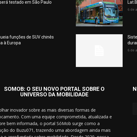
 será testado em São Paulo
Lat.
6 de 
queia funções de SUV chinês
Sist
ia à Europa
dura
6 de 
SOMOB: O SEU NOVO PORTAL SOBRE O
N
UNIVERSO DA MOBILIDADE
lhar inovador sobre as mais diversas formas de
ocamento. Com uma equipe comprometida, atualizada e
re bem informada, o portal SóMob surge como a
ução do Buzu071, trazendo uma abordagem ainda mais
a e aprofundada sobre mobilidade. Desde 2020, nossa