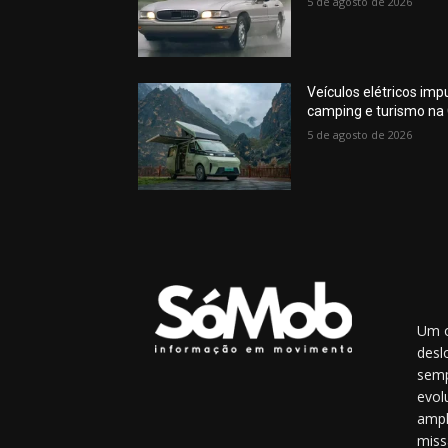
5 de agosto de 2026
Veículos elétricos im
camping e turismo na
5 de agosto de 2026
Um o
desl
semp
evol
ampl
miss