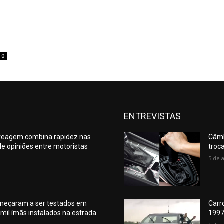
0
ENTREVISTAS
reagem combina rapidez nas
Câmb
de opiniões entre motoristas
troc
5 de 
meçaram a ser testados em
Carr
mil ímãs instalados na estrada
1997