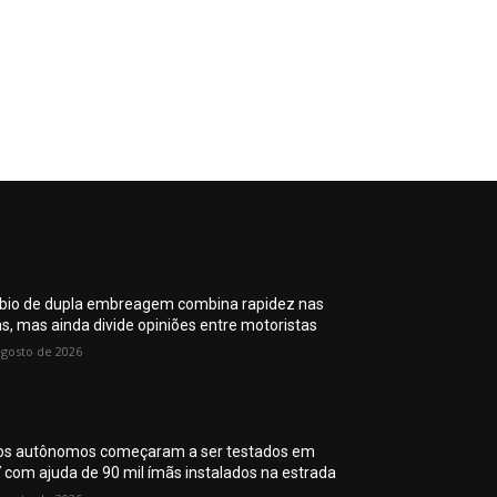
io de dupla embreagem combina rapidez nas
as, mas ainda divide opiniões entre motoristas
agosto de 2026
os autônomos começaram a ser testados em
 com ajuda de 90 mil ímãs instalados na estrada