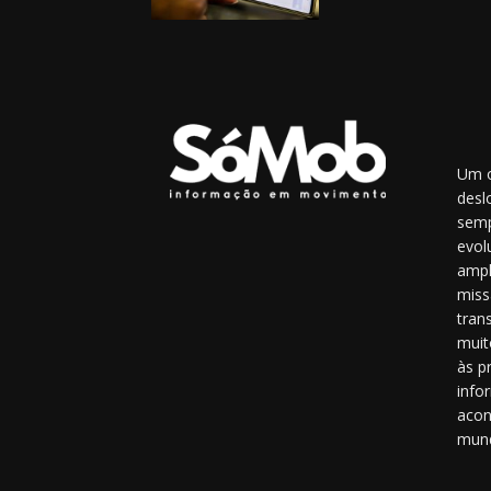
Um o
desl
semp
evol
ampl
miss
tran
muit
às p
info
acon
mun