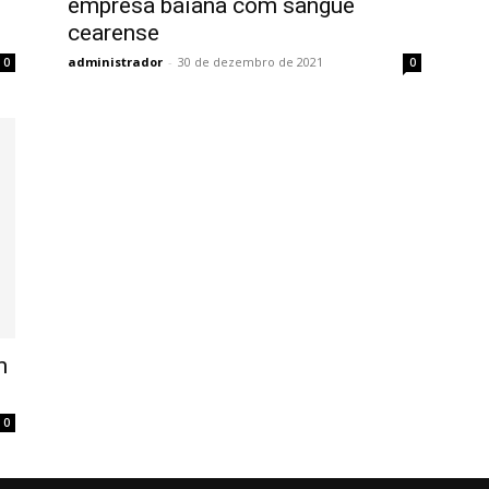
empresa baiana com sangue
cearense
administrador
-
30 de dezembro de 2021
0
0
m
0