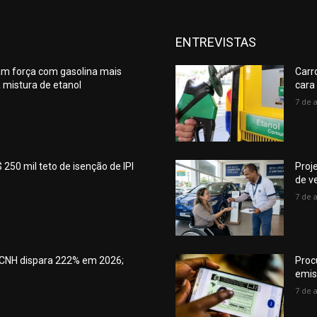
ENTREVISTAS
am força com gasolina mais
Carr
 mistura de etanol
cara
7 de 
 250 mil teto de isenção de IPI
Proj
de v
7 de 
a CNH dispara 222% em 2026;
Proc
emis
7 de 