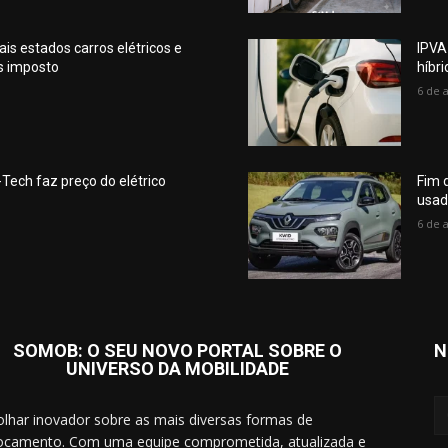
is estados carros elétricos e
IPVA
s imposto
híbr
6 de 
Tech faz preço do elétrico
Fim 
usad
6 de 
SOMOB: O SEU NOVO PORTAL SOBRE O
N
UNIVERSO DA MOBILIDADE
lhar inovador sobre as mais diversas formas de
ocamento. Com uma equipe comprometida, atualizada e