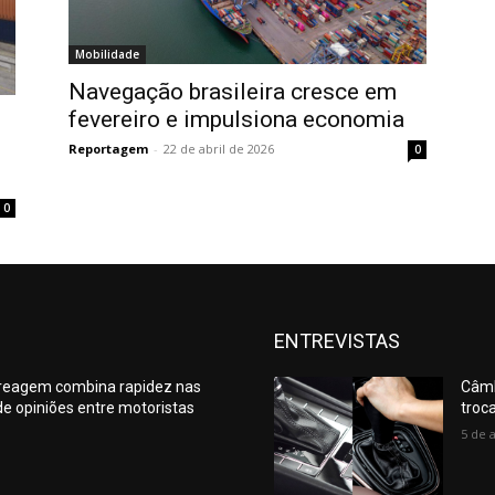
Mobilidade
Navegação brasileira cresce em
fevereiro e impulsiona economia
Reportagem
-
22 de abril de 2026
0
0
ENTREVISTAS
reagem combina rapidez nas
Câmb
de opiniões entre motoristas
troc
5 de 