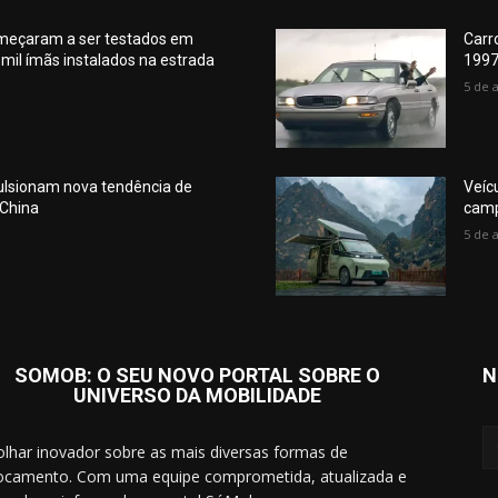
meçaram a ser testados em
Carr
mil ímãs instalados na estrada
1997
5 de 
pulsionam nova tendência de
Veíc
 China
camp
5 de 
SOMOB: O SEU NOVO PORTAL SOBRE O
N
UNIVERSO DA MOBILIDADE
lhar inovador sobre as mais diversas formas de
ocamento. Com uma equipe comprometida, atualizada e